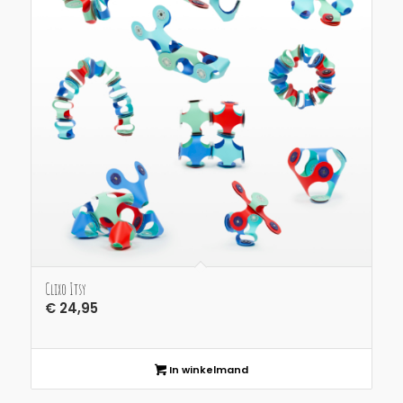
Clixo Itsy
€
24,95
In winkelmand