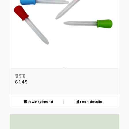
Pippetje
€
1,49
In winkelmand
Toon details