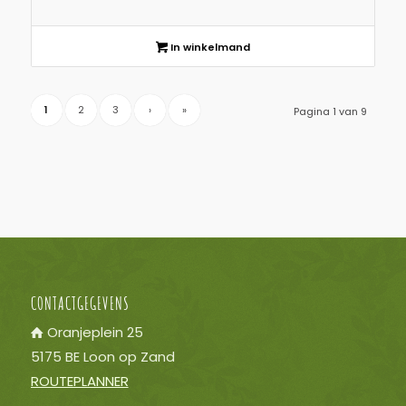
In winkelmand
1
2
3
›
»
Pagina 1 van 9
CONTACTGEGEVENS
Oranjeplein 25
5175 BE Loon op Zand
ROUTEPLANNER