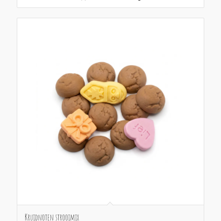
Kruidnoten strooimix