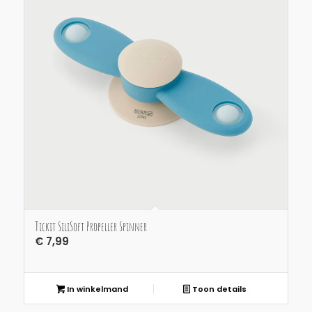
Tickit SiliSoft Propeller Spinner
€
7,99
In winkelmand
Toon details