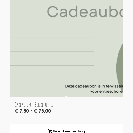
Cadeaubon – Bende bij Lis
Prijsklasse:
€
7,50
-
€
75,00
€ 7,50
tot
€ 75,00
Selecteer bedrag