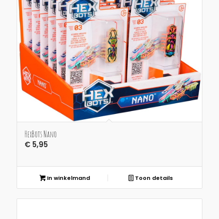
HexBots Nano
€
5,95
In winkelmand
Toon details