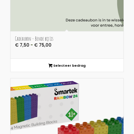
Cadeaubon – Bende bij Lis
Prijsklasse:
€
7,50
-
€
75,00
€ 7,50
tot
€ 75,00
Selecteer bedrag