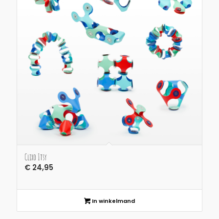
Clixo Itsy
€
24,95
In winkelmand